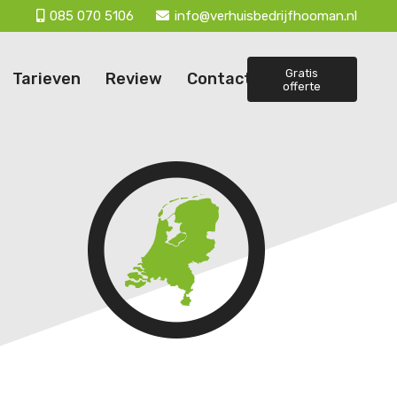
085 070 5106
info@verhuisbedrijfhooman.nl
Gratis
Tarieven
Review
Contact
offerte