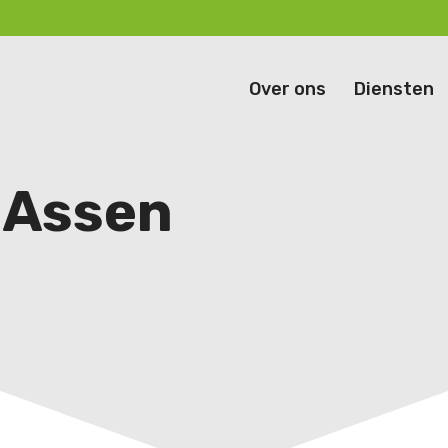
Over ons
Diensten
f Assen