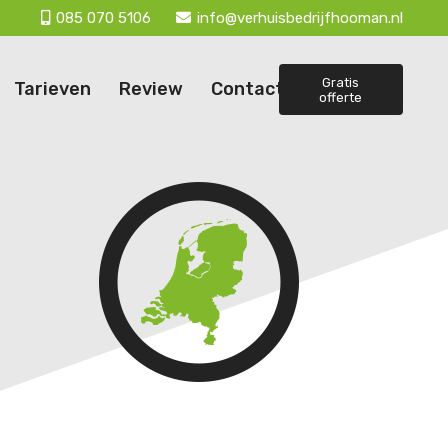
085 070 5106
info@verhuisbedrijfhooman.nl
Gratis
Tarieven
Review
Contact
offerte