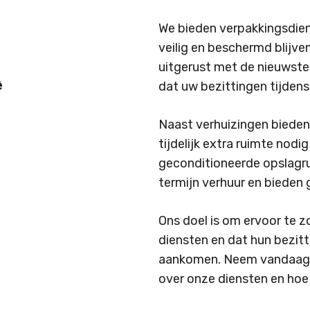
We bieden verpakkingsdien
veilig en beschermd blijven
uitgerust met de nieuwste
iere
In-
Woningont
dat uw bezittingen tijdens
ingen
en
uitpak
Naast verhuizingen bieden
service
tijdelijk extra ruimte nod
geconditioneerde opslagru
termijn verhuur en bieden 
Ons doel is om ervoor te z
diensten en dat hun bezitt
aankomen. Neem vandaag 
over onze diensten en hoe