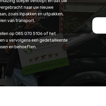
rhuizing soepel verloopt en dat uw
vergebracht naar uw nieuwe
 aan, zoals inpakken en uitpakken,
en van transport.
ellen op
085 070 5106
of het
llen u vervolgens een gedetailleerde
ensen en behoeften.