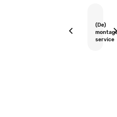
slift
(De)
Particul
montage
verhuiz
service