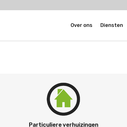
Over ons
Diensten
Particuliere verhuizingen