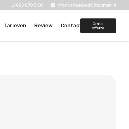
085 070 5106
info@verhuisbedrijfhooman.nl
Gratis
Tarieven
Review
Contact
offerte